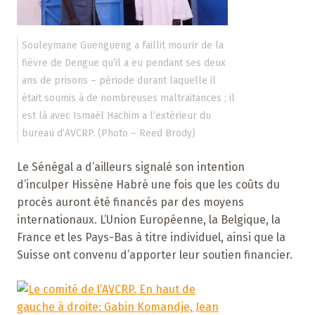
Souleymane Guengueng a faillit mourir de la
fièvre de Dengue qu’il a eu pendant ses deux
ans de prisons – période durant laquelle il
était soumis à de nombreuses maltraitances ; il
est là avec Ismaël Hachim a l’extérieur du
bureau d’AVCRP. (Photo – Reed Brody)
Le Sénégal a d’ailleurs signalé son intention
d’inculper Hissène Habré une fois que les coûts du
procès auront été financés par des moyens
internationaux. L’Union Européenne, la Belgique, la
France et les Pays-Bas à titre individuel, ainsi que la
Suisse ont convenu d’apporter leur soutien financier.