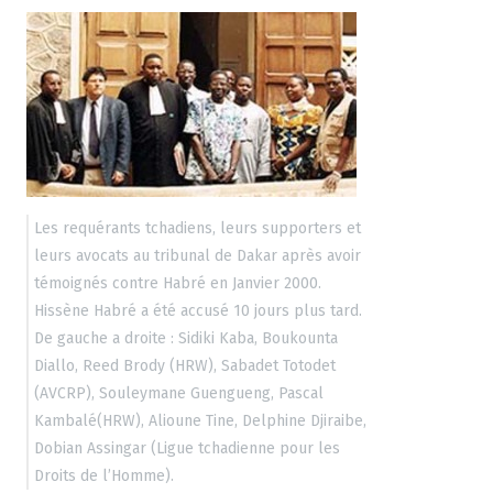
Les requérants tchadiens, leurs supporters et
leurs avocats au tribunal de Dakar après avoir
témoignés contre Habré en Janvier 2000.
Hissène Habré a été accusé 10 jours plus tard.
De gauche a droite : Sidiki Kaba, Boukounta
Diallo, Reed Brody (HRW), Sabadet Totodet
(AVCRP), Souleymane Guengueng, Pascal
Kambalé(HRW), Alioune Tine, Delphine Djiraibe,
Dobian Assingar (Ligue tchadienne pour les
Droits de l’Homme).